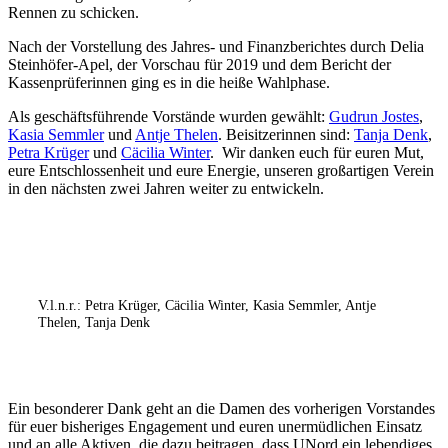
Rennen zu schicken.
Nach der Vorstellung des Jahres- und Finanzberichtes durch Delia
Steinhöfer-Apel, der Vorschau für 2019 und dem Bericht der
Kassenprüferinnen ging es in die heiße Wahlphase.
Als geschäftsführende Vorstände wurden gewählt:
Gudrun Jostes
,
Kasia Semmler
und
Antje Thelen
. Beisitzerinnen sind:
Tanja Denk
,
Petra Krüger
und
Cäcilia Winter
. Wir danken euch für euren Mut,
eure Entschlossenheit und eure Energie, unseren großartigen Verein
in den nächsten zwei Jahren weiter zu entwickeln.
V.l.n.r.: Petra Krüger, Cäcilia Winter, Kasia Semmler, Antje
Thelen, Tanja Denk
Ein besonderer Dank geht an die Damen des vorherigen Vorstandes
für euer bisheriges Engagement und euren unermüdlichen Einsatz
und an alle Aktiven, die dazu beitragen, dass UNord ein lebendiges