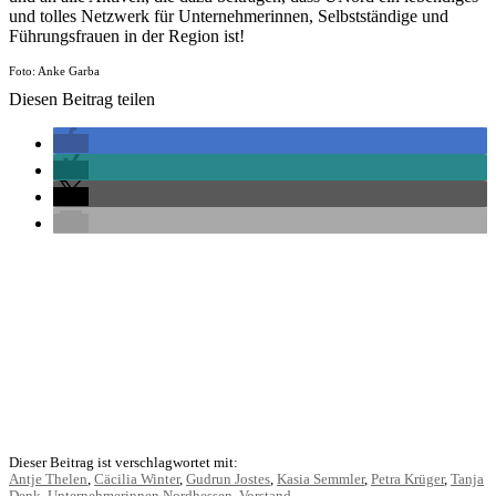
und tolles Netzwerk für Unternehmerinnen, Selbstständige und
Führungsfrauen in der Region ist!
Foto: Anke Garba
Diesen Beitrag teilen
Dieser Beitrag ist verschlagwortet mit:
Antje Thelen
,
Cäcilia Winter
,
Gudrun Jostes
,
Kasia Semmler
,
Petra Krüger
,
Tanja