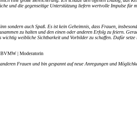
mich eine große Bereicherung. Ich schätze den offenen Dialog, das K
äche und die gegenseitige Unterstützung liefern wertvolle Impulse fü
 sondern auch Spaß. Es ist kein Geheimnis, dass Frauen, insbesonde
ammen zu halten und den einen oder anderen Erfolg zu feiern. Gerade 
t es wichtig weibliche Sichtbarkeit und Vorbilder zu schaffen. Dafür se
im BVMW | Moderatorin
 anderen Frauen und bin gespannt auf neue Anregungen und Möglichkeite