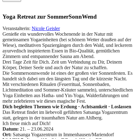
Yoga Retreat zur SommerSonnWend
Veranstalterin:
Nicole Geisler
Genieße ein wundervolles Wochenende in der Natur mit
gemeinsamen Yogaeinheiten (bei schönem Wetter draußen auf der
Wiese), meditativen Spaziergängen durch den Wald, und leckerem
ayurvedisch inspiriertem Essen in Bio-Qualität, gemütlichen
Zimmern und entspannender Sauna am Abend.
Drei Tage Zeit für Dich. Zeit um Verbindung zu Dir, Deinem
Körper, Deiner Seele und auch der Natur zu schaffen.
Die Sommersonnwende ist eines der großen vier Sonnenfesten. Es
handelt sich dabei um den längsten Tag und die kürzeste Nacht.
Mit verschiedenen Ritualen (Feuerritual, Sonnenbaden,
Lichtmeditation und Sommer-Kräuter sammeln), unterschiedlichen
Yoga Einheiten aus Hatha- und Yin-Yoga, Walderfahrungen und
mehr zelebrieren wir dieses magische Fest.
Dich begleiten Themen wie Erdung · Achtsamkeit · Loslassen
Das Retreat findet im liebevoll geführten Satsanga Yogazentrum
statt, gelegen in der traumhaften Natur am Ahlberg.
Ich freue mich auf Dich!
Datum:
21. – 23.06.2024
Ort:
Satsanga Yogazentrum in Immenhausen/Mariendorf