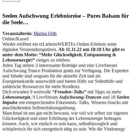
Seelen Aufschwung Erlebnisreise – Pures Balsam für
die Seele…
Veranstalterin:
Marina Orth
Online/Kassel
Wieder eröffnet ein erLiebensWERTEs Online-Erlebnis seine
digitalen Veranstaltungstüren.
Ab 11.11.22 um 18:18 Uhr gibt es
unter dem Motto: “M
ehr Glückseligkeit, Entspannung &
Lebensenergie!“
einiges zu erleben.
Jeden Tag stehen 3 interessante Beiträge und eine LiveStream
Aufschwung Trance Produktion gratis zur Verfügung. Die Experten
und Inhalte sind sorgsam für die aktuelle Zeit und als
Energietankstelle auserwählt und bieten Hilfe zur Selbsthilfe und
zahlreiche Ressourcen für mehr Resilienz.
Dich erwarten 9 wertvolle
“Freuden–Talks”
mit Tipps zu mehr
Lebensenergie
, 9 LiveStream
Aufschwung-Trancen
und 18
Seelen
Impulse
mit entsprechenden Erkenntnis- Talks, Wissens-Snacks mit
anschließenden Selbsterfahrungsübung.
Manchmal ist uns gar nicht bewusst, wie viel wir selber zur eigenen
Glückseligkeit und einer Erhöhung der Lebensenergie beitragen
können. Auch, wie einfach es sein kann, selbstfürsorglich und
schöpferisch für sich energetisch tätig zu sein. Wie die Vitalenergy