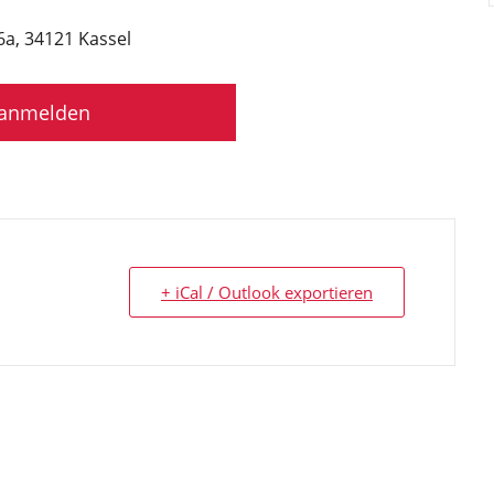
6a, 34121 Kassel
t anmelden
+ iCal / Outlook exportieren