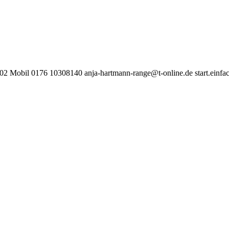
2102 Mobil 0176 10308140
anja-hartmann-range@t-online.de
start.einfa