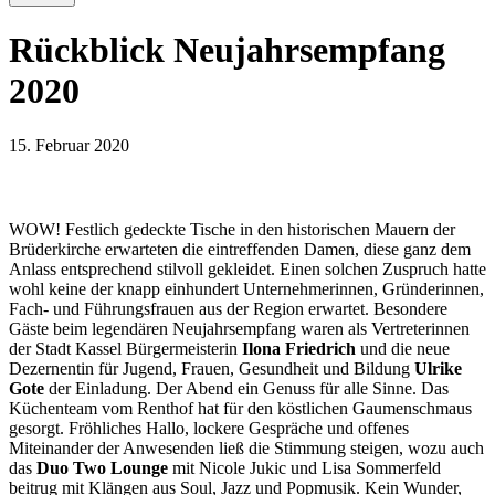
Rückblick Neujahrsempfang
2020
15. Februar 2020
WOW! Festlich gedeckte Tische in den historischen Mauern der
Brüderkirche erwarteten die eintreffenden Damen, diese ganz dem
Anlass entsprechend stilvoll gekleidet. Einen solchen Zuspruch hatte
wohl keine der knapp einhundert Unternehmerinnen, Gründerinnen,
Fach- und Führungsfrauen aus der Region erwartet. Besondere
Gäste beim legendären Neujahrsempfang waren als Vertreterinnen
der Stadt Kassel Bürgermeisterin
Ilona Friedrich
und die neue
Dezernentin für Jugend, Frauen, Gesundheit und Bildung
Ulrike
Gote
der Einladung. Der Abend ein Genuss für alle Sinne. Das
Küchenteam vom Renthof hat für den köstlichen Gaumenschmaus
gesorgt. Fröhliches Hallo, lockere Gespräche und offenes
Miteinander der Anwesenden ließ die Stimmung steigen, wozu auch
das
Duo Two Lounge
mit Nicole Jukic und Lisa Sommerfeld
beitrug mit Klängen aus Soul, Jazz und Popmusik. Kein Wunder,