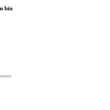
m bin
esources