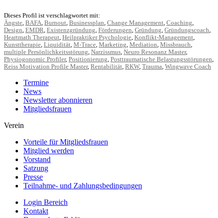
Dieses Profil ist verschlagwortet mit:
Ängste
,
BAFA
,
Burnout
,
Businessplan
,
Change Management
,
Coaching
,
Design
,
EMDR
,
Existenzgründung
,
Förderungen
,
Gründung
,
Gründungscoach
,
Heartmath Therapeut
,
Heilpraktiker Psychologie
,
Konflikt-Management
,
Kunsttherapie
,
Liquidität
,
M-Trace
,
Marketing
,
Mediation
,
Missbrauch
,
multiple Persönlichkeitsstörung
,
Narzissmus
,
Neuro Resonanz Master
,
Physiogonomic Profiler
,
Positionierung
,
Posttraumatische Belastungsstörungen
,
Reiss Motivation Profile Master
,
Rentabilität
,
RKW
,
Trauma
,
Wingwave Coach
Termine
News
Newsletter abonnieren
Mitgliedsfrauen
Verein
Vorteile für Mitgliedsfrauen
Mitglied werden
Vorstand
Satzung
Presse
Teilnahme- und Zahlungsbedingungen
Login Bereich
Kontakt