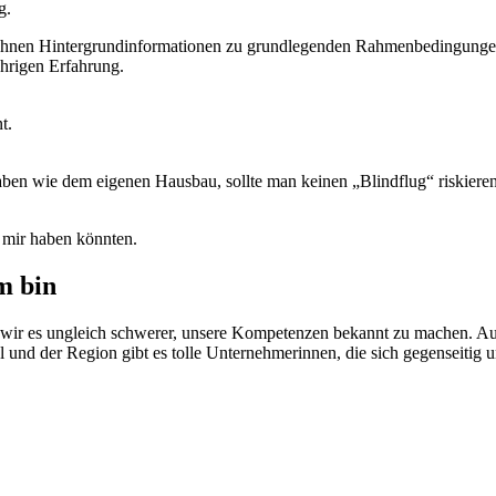
g.
ebe Ihnen Hintergrundinformationen zu grundlegenden Rahmenbedingung
ährigen Erfahrung.
t.
haben wie dem eigenen Hausbau, sollte man keinen „Blindflug“ riskieren
 mir haben könnten.
m bin
 wir es ungleich schwerer, unsere Kompetenzen bekannt zu machen. Au
 und der Region gibt es tolle Unternehmerinnen, die sich gegenseitig u