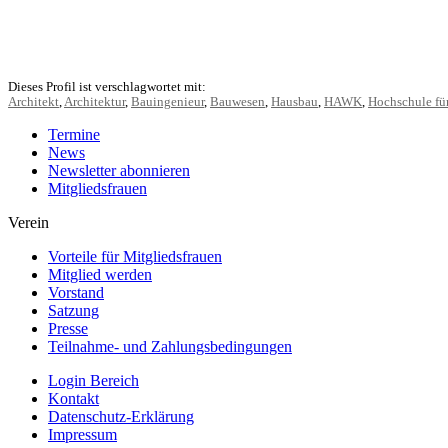
Dieses Profil ist verschlagwortet mit:
Architekt
,
Architektur
,
Bauingenieur
,
Bauwesen
,
Hausbau
,
HAWK
,
Hochschule fü
Termine
News
Newsletter abonnieren
Mitgliedsfrauen
Verein
Vorteile für Mitgliedsfrauen
Mitglied werden
Vorstand
Satzung
Presse
Teilnahme- und Zahlungsbedingungen
Login Bereich
Kontakt
Datenschutz-Erklärung
Impressum