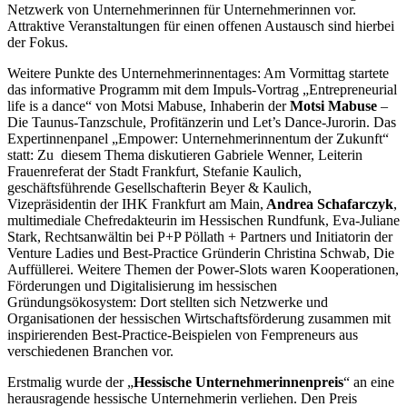
Netzwerk von Unternehmerinnen für Unternehmerinnen vor.
Attraktive Veranstaltungen für einen offenen Austausch sind hierbei
der Fokus.
Weitere Punkte des Unternehmerinnentages: Am Vormittag startete
das informative Programm mit dem Impuls-Vortrag „Entrepreneurial
life is a dance“ von Motsi Mabuse, Inhaberin der
Motsi Mabuse
–
Die Taunus-Tanzschule, Profitänzerin und Let’s Dance-Jurorin. Das
Expertinnenpanel „Empower: Unternehmerinnentum der Zukunft“
statt: Zu diesem Thema diskutieren Gabriele Wenner, Leiterin
Frauenreferat der Stadt Frankfurt, Stefanie Kaulich,
geschäftsführende Gesellschafterin Beyer & Kaulich,
Vizepräsidentin der IHK Frankfurt am Main,
Andrea Schafarczyk
,
multimediale Chefredakteurin im Hessischen Rundfunk, Eva-Juliane
Stark, Rechtsanwältin bei P+P Pöllath + Partners und Initiatorin der
Venture Ladies und Best-Practice Gründerin Christina Schwab, Die
Auffüllerei. Weitere Themen der Power-Slots waren Kooperationen,
Förderungen und Digitalisierung im hessischen
Gründungsökosystem: Dort stellten sich Netzwerke und
Organisationen der hessischen Wirtschaftsförderung zusammen mit
inspirierenden Best-Practice-Beispielen von Fempreneurs aus
verschiedenen Branchen vor.
Erstmalig wurde der „
Hessische Unternehmerinnenpreis
“ an eine
herausragende hessische Unternehmerin verliehen. Den Preis