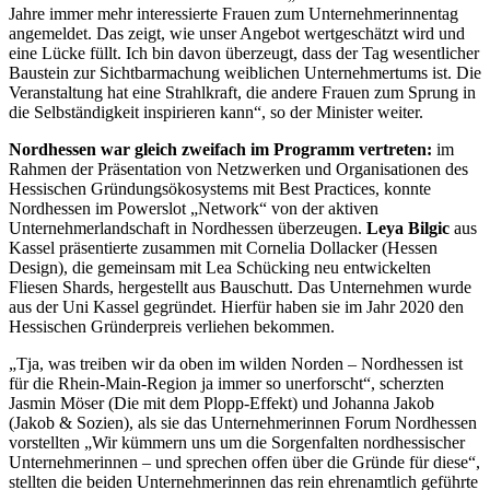
Jahre immer mehr interessierte Frauen zum Unternehmerinnentag
angemeldet. Das zeigt, wie unser Angebot wertgeschätzt wird und
eine Lücke füllt. Ich bin davon überzeugt, dass der Tag wesentlicher
Baustein zur Sichtbarmachung weiblichen Unternehmertums ist. Die
Veranstaltung hat eine Strahlkraft, die andere Frauen zum Sprung in
die Selbständigkeit inspirieren kann“, so der Minister weiter.
Nordhessen war gleich zweifach im Programm vertreten:
im
Rahmen der Präsentation von Netzwerken und Organisationen des
Hessischen Gründungsökosystems mit Best Practices, konnte
Nordhessen im Powerslot „Network“ von der aktiven
Unternehmerlandschaft in Nordhessen überzeugen.
Leya Bilgic
aus
Kassel präsentierte zusammen mit Cornelia Dollacker (Hessen
Design), die gemeinsam mit Lea Schücking neu entwickelten
Fliesen Shards, hergestellt aus Bauschutt. Das Unternehmen wurde
aus der Uni Kassel gegründet. Hierfür haben sie im Jahr 2020 den
Hessischen Gründerpreis verliehen bekommen.
„Tja, was treiben wir da oben im wilden Norden – Nordhessen ist
für die Rhein-Main-Region ja immer so unerforscht“, scherzten
Jasmin Möser (Die mit dem Plopp-Effekt) und Johanna Jakob
(Jakob & Sozien), als sie das Unternehmerinnen Forum Nordhessen
vorstellten „Wir kümmern uns um die Sorgenfalten nordhessischer
Unternehmerinnen – und sprechen offen über die Gründe für diese“,
stellten die beiden Unternehmerinnen das rein ehrenamtlich geführte