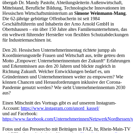
übergab Dr. Mandy Pastohr, Abteilungsleiterin Außenwirtschaft,
Mittelstand, Berufliche Bildung, Technologische Innovationen im
Hessischen Wirtschaftsministerium an
Simone Weinmann-Mang
.
Die 62-jährige gebürtige Offenbacherin ist seit 1984
Geschäftsführerin und Inhaberin der Arno Arnold GmbH in
Obertshausen – ein über 150 Jahre altes Familienunternehmen, das
ein weltweit führender Hersteller von flexiblen Schutzabdeckungen
für Industriemaschinen ist.
Den 20. Hessischen Unternehmerinnentag richtete jumpp als
Koordinierungsstelle Frauen und Wirtschaft aus, teilte getreu dem
Motto „Empower: Unternehmerinnentum der Zukunft“ Erfahrungen
und Erkenntnissen aus den 20 Jahren und blickte zugleich in
Richtung Zukunft. Welcher Entwicklungen bedarf es, um
Gründerinnen und Unternehmerinnen weiter zu empowern? Wie
können Chancen und Herausforderungen inklusive der Corona-
Pandemie genutzt werden? Wie sieht Unternehmerinnentum 2030
aus?
Einen Mitschnitt des Vortrags gibt es auf unserem Instagram-
Account:
https://www.instagram.com/unord_kassel/
und auf Facebook:
https://www.facebook.com/UnternehmerinnenNetzwerkNordhessen/
Fotos und das Presseecho mit Beiträgen in FAZ, hr, Rhein-Main-TV