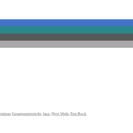
eminar
,
Gesangsunterricht
,
Jazz
,
Njeri Weth
,
Pop-Rock