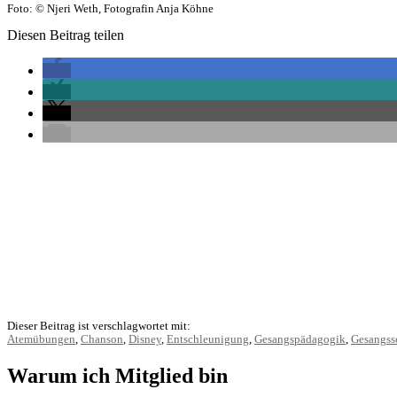
Foto: © Njeri Weth, Fotografin Anja Köhne
Diesen Beitrag teilen
Dieser Beitrag ist verschlagwortet mit:
Atemübungen
,
Chanson
,
Disney
,
Entschleunigung
,
Gesangspädagogik
,
Gesangss
Warum ich Mitglied bin